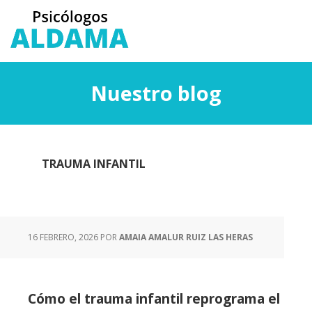
Saltar
Saltar
al
a
contenido
la
principal
barra
lateral
Nuestro blog
principal
TRAUMA INFANTIL
16 FEBRERO, 2026
POR
AMAIA AMALUR RUIZ LAS HERAS
Cómo el trauma infantil reprograma el