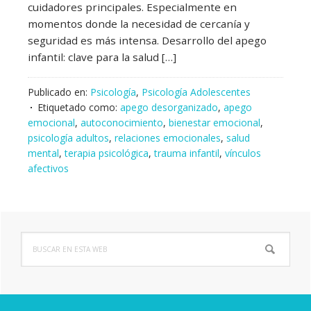
cuidadores principales. Especialmente en
momentos donde la necesidad de cercanía y
seguridad es más intensa. Desarrollo del apego
infantil: clave para la salud […]
Publicado en:
Psicología
,
Psicología Adolescentes
Etiquetado como:
apego desorganizado
,
apego
emocional
,
autoconocimiento
,
bienestar emocional
,
psicología adultos
,
relaciones emocionales
,
salud
mental
,
terapia psicológica
,
trauma infantil
,
vínculos
afectivos
Buscar
Barra
en
lateral
esta
web
principal