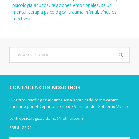
psicología adultos
,
relaciones emocionales
,
salud
mental
,
terapia psicológica
,
trauma infantil
,
vínculos
afectivos
Buscar
Barra
en
lateral
esta
web
principal
CONTACTA CON NOSOTROS
El centro Psicólogos Aldama está acreditado como centro
sanitario por el Departamento de Sanidad del Gobierno Vasco.
centropsicologicoaldama@hotmail.com
688 61 22 71