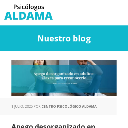
Saltar
Saltar
al
a
contenido
la
principal
barra
lateral
Nuestro blog
principal
1 JULIO, 2025
POR
CENTRO PSICOLÓGICO ALDAMA
Apego desorganizado en