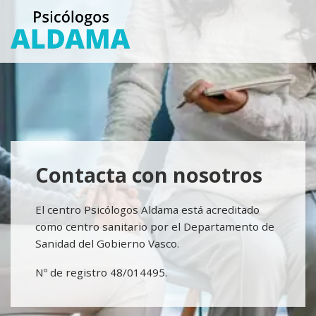
Saltar
Saltar
al
a
contenido
la
principal
barra
lateral
principal
Contacta con nosotros
El centro Psicólogos Aldama está acreditado
como centro sanitario por el Departamento de
Sanidad del Gobierno Vasco.
Nº de registro 48/014495.