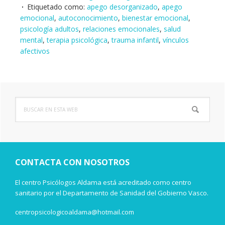
Etiquetado como:
apego desorganizado
,
apego
emocional
,
autoconocimiento
,
bienestar emocional
,
psicología adultos
,
relaciones emocionales
,
salud
mental
,
terapia psicológica
,
trauma infantil
,
vínculos
afectivos
Buscar
Barra
en
lateral
esta
web
principal
CONTACTA CON NOSOTROS
El centro Psicólogos Aldama está acreditado como centro
sanitario por el Departamento de Sanidad del Gobierno Vasco.
centropsicologicoaldama@hotmail.com