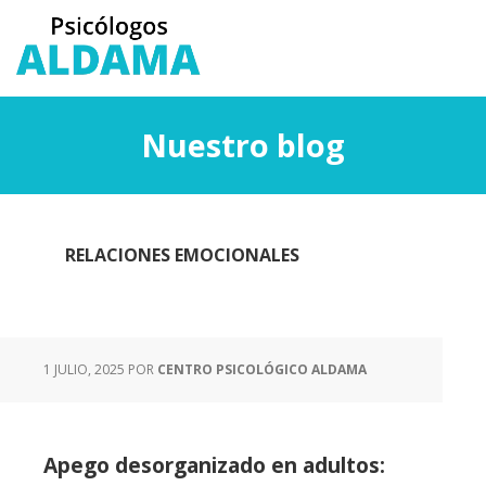
Saltar
Saltar
al
a
contenido
la
principal
barra
lateral
Nuestro blog
principal
RELACIONES EMOCIONALES
1 JULIO, 2025
POR
CENTRO PSICOLÓGICO ALDAMA
Apego desorganizado en adultos: