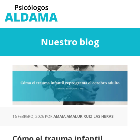
Saltar
Saltar
al
a
contenido
la
principal
barra
lateral
Nuestro blog
principal
16 FEBRERO, 2026
POR
AMAIA AMALUR RUIZ LAS HERAS
Cómo el trauma infantil