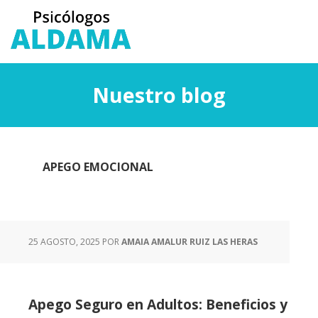
Saltar
Saltar
al
a
contenido
la
principal
barra
lateral
Nuestro blog
principal
APEGO EMOCIONAL
25 AGOSTO, 2025
POR
AMAIA AMALUR RUIZ LAS HERAS
Apego Seguro en Adultos: Beneficios y