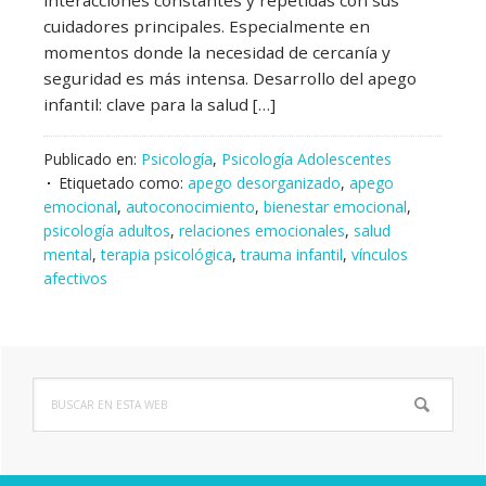
cuidadores principales. Especialmente en
momentos donde la necesidad de cercanía y
seguridad es más intensa. Desarrollo del apego
infantil: clave para la salud […]
Publicado en:
Psicología
,
Psicología Adolescentes
Etiquetado como:
apego desorganizado
,
apego
emocional
,
autoconocimiento
,
bienestar emocional
,
psicología adultos
,
relaciones emocionales
,
salud
mental
,
terapia psicológica
,
trauma infantil
,
vínculos
afectivos
Buscar
Barra
en
lateral
esta
web
principal