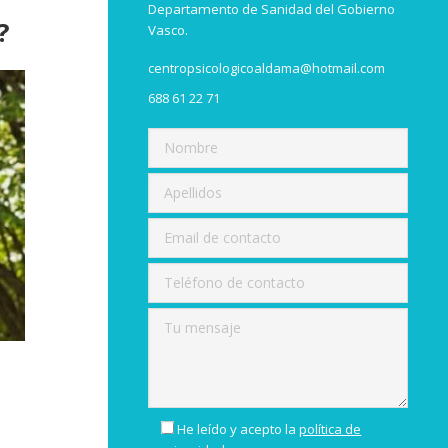
Departamento de Sanidad del Gobierno
?
Vasco.
centropsicologicoaldama@hotmail.com
688 61 22 71
He leído y acepto la
política de