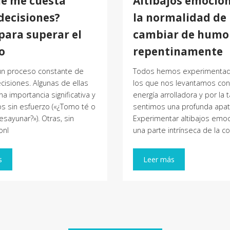
ué me cuesta
Altibajos emocion
decisiones?
la normalidad de
para superar el
cambiar de humo
o
repentinamente
 un proceso constante de
Todos hemos experimentad
isiones. Algunas de ellas
los que nos levantamos con
a importancia significativa y
energía arrolladora y por la 
s sin esfuerzo («¿Tomo té o
sentimos una profunda apatí
esayunar?»). Otras, sin
Experimentar altibajos emo
onl
una parte intrínseca de la c
s
Leer más