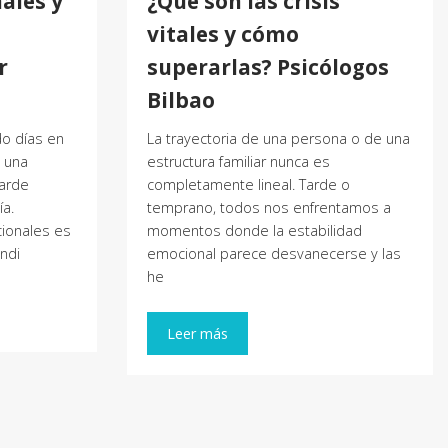
ales y
¿Qué son las crisis
vitales y cómo
r
superarlas? Psicólogos
Bilbao
o días en
La trayectoria de una persona o de una
 una
estructura familiar nunca es
tarde
completamente lineal. Tarde o
a.
temprano, todos nos enfrentamos a
cionales es
momentos donde la estabilidad
ondi
emocional parece desvanecerse y las
he
Leer más