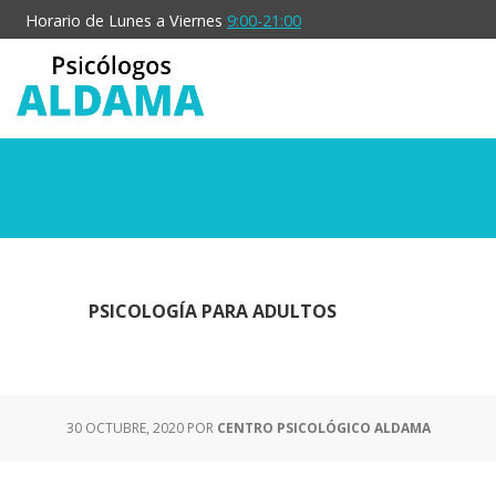
Saltar
Saltar
Horario de Lunes a Viernes
9:00-21:00
al
a
contenido
la
principal
barra
lateral
principal
PSICOLOGÍA PARA ADULTOS
30 OCTUBRE, 2020
POR
CENTRO PSICOLÓGICO ALDAMA