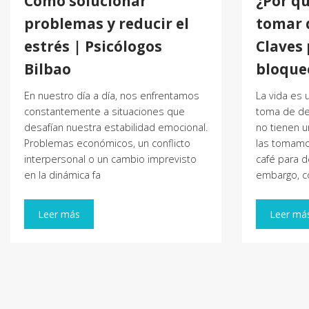
Cómo solucionar
¿Por q
problemas y reducir el
tomar 
estrés | Psicólogos
Claves 
Bilbao
bloque
En nuestro día a día, nos enfrentamos
La vida es
constantemente a situaciones que
toma de dec
desafían nuestra estabilidad emocional.
no tienen un
Problemas económicos, un conflicto
las tomamo
interpersonal o un cambio imprevisto
café para d
en la dinámica fa
embargo, c
Leer más
Leer má