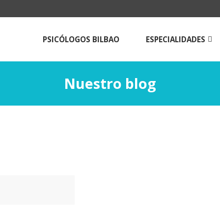
PSICÓLOGOS BILBAO
ESPECIALIDADES
Psicologos para
adolescentes
Nuestro blog
Psicólogos para adulto
Terapia de pareja en B
Técnicas de estudio
Psicología online |Tera
Psicológica a Distancia
Psicólogos Aldama