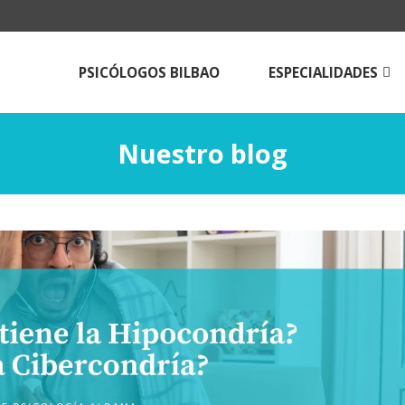
PSICÓLOGOS BILBAO
ESPECIALIDADES
Psicologos para
adolescentes
Nuestro blog
Psicólogos para adulto
Terapia de pareja en B
Técnicas de estudio
Psicología online |Tera
Psicológica a Distancia
Psicólogos Aldama