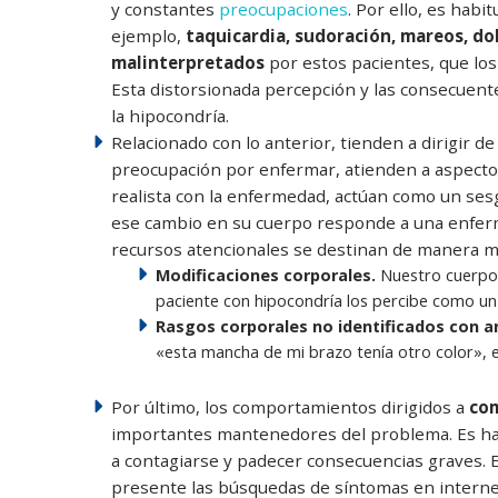
y constantes
preocupaciones
. Por ello, es habi
ejemplo,
taquicardia, sudoración, mareos, d
malinterpretados
por estos pacientes, que los
Esta distorsionada percepción y las consecuent
la hipocondría.
Relacionado con lo anterior, tienden a dirigir 
preocupación por enfermar, atienden a aspect
realista con la enfermedad, actúan como un ses
ese cambio en su cuerpo responde a una enferme
recursos atencionales se destinan de manera muy
Modificaciones corporales.
Nuestro cuerpo p
paciente con hipocondría los percibe como un 
Rasgos corporales no identificados con a
«esta mancha de mi brazo tenía otro color», e
Por último, los comportamientos dirigidos a
co
importantes mantenedores del problema. Es hab
a contagiarse y padecer consecuencias graves. 
presente las búsquedas de síntomas en internet