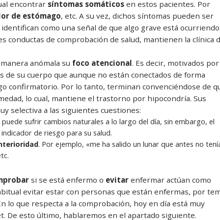
tual encontrar
síntomas somáticos
en estos pacientes. Por
olor de estómago
, etc. A su vez, dichos síntomas pueden ser
 identifican como una señal de que algo grave está ocurriendo
es conductas de comprobación de salud, mantienen la clínica 
de manera anómala su
foco atencional
. Es decir, motivados por
os de su cuerpo que aunque no están conectados de forma
go confirmatorio. Por lo tanto, terminan convenciéndose de q
dad, lo cual, mantiene el trastorno por hipocondría. Sus
 selectiva a las siguientes cuestiones:
uede sufrir cambios naturales a lo largo del día, sin embargo, el
indicador de riesgo para su salud.
nterioridad
. Por ejemplo, «me ha salido un lunar que antes no tení
tc.
mprobar
si se está enfermo o
evitar
enfermar actúan como
itual evitar estar con personas que están enfermas, por te
En lo que respecta a la comprobación, hoy en día está muy
. De esto último, hablaremos en el apartado siguiente.