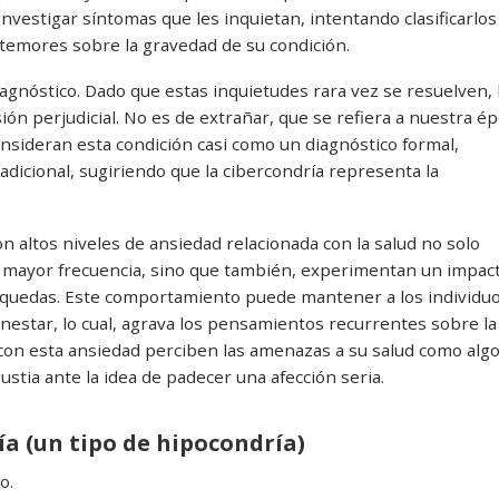
estigar síntomas que les inquietan, intentando clasificarlos
 temores sobre la gravedad de su condición.
iagnóstico. Dado que estas inquietudes rara vez se resuelven, 
ón perjudicial. No es de extrañar, que se refiera a nuestra é
onsideran esta condición casi como un diagnóstico formal,
adicional, sugiriendo que la cibercondría representa la
n altos niveles de ansiedad relacionada con la salud no solo
n mayor frecuencia, sino que también, experimentan un impac
squedas. Este comportamiento puede mantener a los individu
estar, lo cual, agrava los pensamientos recurrentes sobre la
con esta ansiedad perciben las amenazas a su salud como alg
ustia ante la idea de padecer una afección seria.
ía (un tipo de hipocondría)
o.