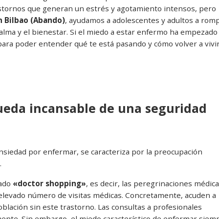
stornos que generan un estrés y agotamiento intensos, pero
n Bilbao (Abando)
, ayudamos a adolescentes y adultos a rom
 calma y el bienestar. Si el miedo a estar enfermo ha empezado
 para poder entender qué te está pasando y cómo volver a vivi
ueda incansable de una seguridad
siedad por enfermar, se caracteriza por la preocupación
.
ado
«doctor shopping»
, es decir, las peregrinaciones médica
n elevado número de visitas médicas. Concretamente, acuden a
lación sin este trastorno. Las consultas a profesionales
nte. Sin embargo, el miedo característico de enfermar siem