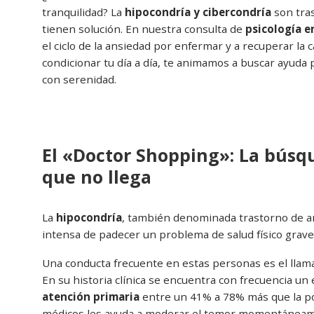
tranquilidad? La
hipocondría y cibercondría
son tra
tienen solución. En nuestra consulta de
psicología e
el ciclo de la ansiedad por enfermar y a recuperar la
condicionar tu día a día, te animamos a buscar ayuda
con serenidad.
El «Doctor Shopping»: La búsq
que no llega
La
hipocondría
, también denominada trastorno de an
intensa de padecer un problema de salud físico grave
Una conducta frecuente en estas personas es el llam
En su historia clínica se encuentra con frecuencia u
atención primaria
entre un 41% a 78% más que la pob
médicos les ayuda a moderar el temor momentáneame