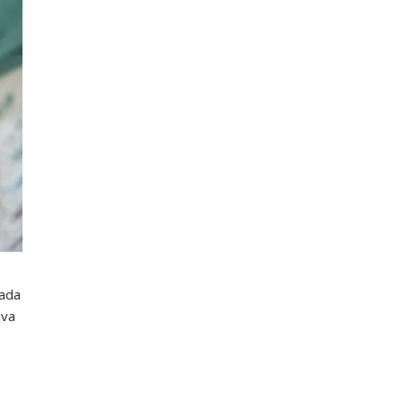
vada
ava