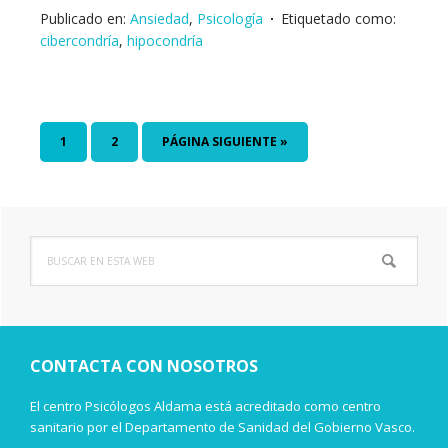
Publicado en:
Ansiedad
,
Psicología
Etiquetado como:
cibercondría
,
hipocondría
PÁGINA
1
PÁGINA
2
IR
PÁGINA SIGUIENTE »
A
LA
Buscar
Barra
en
lateral
esta
web
principal
CONTACTA CON NOSOTROS
El centro Psicólogos Aldama está acreditado como centro
sanitario por el Departamento de Sanidad del Gobierno Vasco.