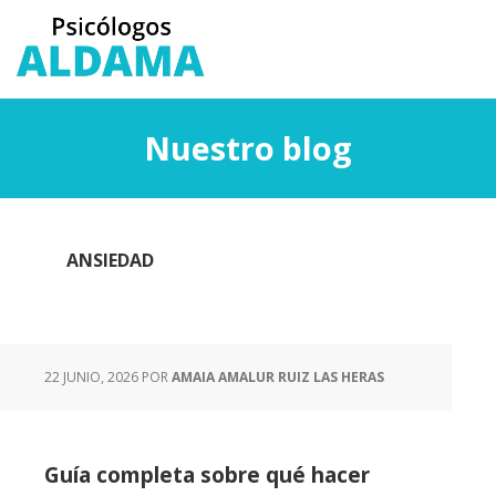
Saltar
Saltar
al
a
contenido
la
principal
barra
lateral
Nuestro blog
principal
ANSIEDAD
22 JUNIO, 2026
POR
AMAIA AMALUR RUIZ LAS HERAS
Guía completa sobre qué hacer