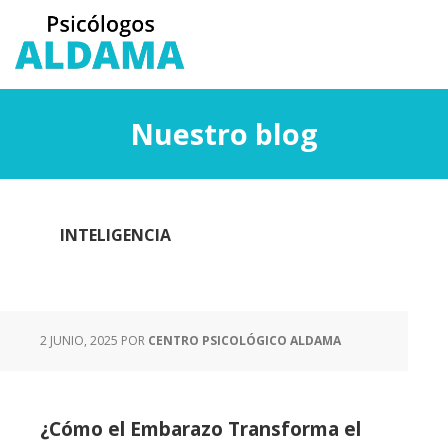
Saltar
Saltar
al
a
contenido
la
principal
barra
lateral
Nuestro blog
principal
INTELIGENCIA
2 JUNIO, 2025
POR
CENTRO PSICOLÓGICO ALDAMA
¿Cómo el Embarazo Transforma el