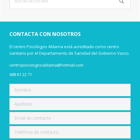
Barra
en
lateral
esta
web
principal
CONTACTA CON NOSOTROS
El centro Psicólogos Aldama está acreditado como centro
sanitario por el Departamento de Sanidad del Gobierno Vasco.
centropsicologicoaldama@hotmail.com
688 61 22 71