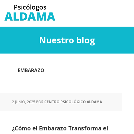
Saltar
Saltar
al
a
contenido
la
principal
barra
lateral
Nuestro blog
principal
EMBARAZO
2 JUNIO, 2025
POR
CENTRO PSICOLÓGICO ALDAMA
¿Cómo el Embarazo Transforma el