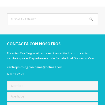
Buscar
Barra
en
lateral
esta
web
principal
CONTACTA CON NOSOTROS
El centro Psicólogos Aldama está acreditado como centro
sanitario por el Departamento de Sanidad del Gobierno Vasco.
centropsicologicoaldama@hotmail.com
688 61 22 71