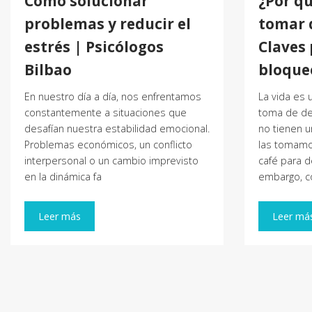
Cómo solucionar
¿Por q
problemas y reducir el
tomar 
estrés | Psicólogos
Claves 
Bilbao
bloque
En nuestro día a día, nos enfrentamos
La vida es
constantemente a situaciones que
toma de dec
desafían nuestra estabilidad emocional.
no tienen un
Problemas económicos, un conflicto
las tomamo
interpersonal o un cambio imprevisto
café para d
en la dinámica fa
embargo, c
Leer más
Leer má