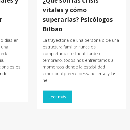
ales y
¿Qué son las crisis
vitales y cómo
r
superarlas? Psicólogos
Bilbao
o días en
La trayectoria de una persona o de una
 una
estructura familiar nunca es
tarde
completamente lineal. Tarde o
a.
temprano, todos nos enfrentamos a
cionales es
momentos donde la estabilidad
ondi
emocional parece desvanecerse y las
he
Leer más