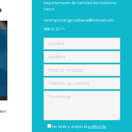
Departamento de Sanidad del Gobierno
o
Vasco.
centropsicologicoaldama@hotmail.com
688 61 22 71
den
He leído y acepto la
política de