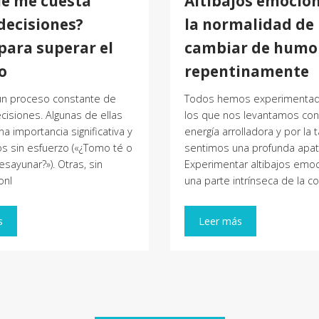
ué me cuesta
Altibajos emocion
decisiones?
la normalidad de
para superar el
cambiar de humo
o
repentinamente
 un proceso constante de
Todos hemos experimentad
isiones. Algunas de ellas
los que nos levantamos con
a importancia significativa y
energía arrolladora y por la 
s sin esfuerzo («¿Tomo té o
sentimos una profunda apatí
esayunar?»). Otras, sin
Experimentar altibajos emo
onl
una parte intrínseca de la c
s
Leer más