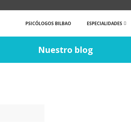
PSICÓLOGOS BILBAO
ESPECIALIDADES
Psicologos para
adolescentes
Nuestro blog
Psicólogos para adulto
Terapia de pareja en B
Técnicas de estudio
Psicología online |Tera
Psicológica a Distancia
Psicólogos Aldama