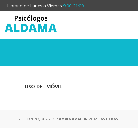
Saltar
Saltar
Horario de Lunes a Viernes
9:00-21:00
al
a
contenido
la
principal
barra
lateral
principal
USO DEL MÓVIL
23 FEBRERO, 2026
POR
AMAIA AMALUR RUIZ LAS HERAS