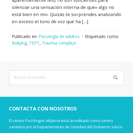
silenciar una sensación interna de que» algo no
está bien en mí«. Quizás te sorprendes analizando
en exceso el tono de voz que ha […]
Publicado en:
Psicología de adultos
Etiquetado como:
Bullying
,
TEPT
,
Trauma complejo
Buscar
Barra
en
lateral
esta
web
principal
CONTACTA CON NOSOTROS
El centro Psicólogos Aldama está acreditado como centro
sanitario por el Departamento de Sanidad del Gobierno Vasco.