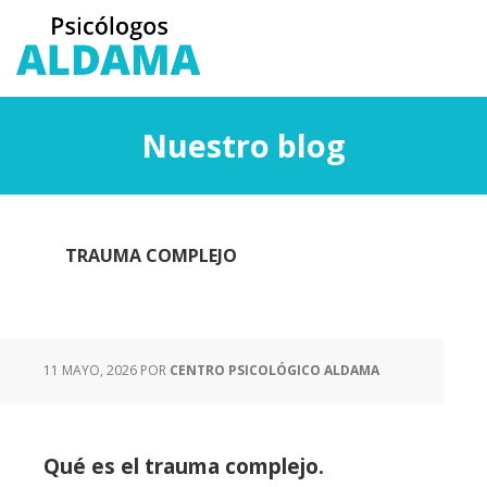
Saltar
Saltar
al
a
contenido
la
principal
barra
lateral
Nuestro blog
principal
TRAUMA COMPLEJO
11 MAYO, 2026
POR
CENTRO PSICOLÓGICO ALDAMA
Qué es el trauma complejo.