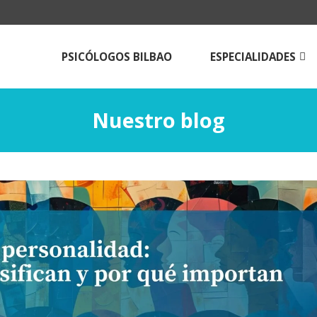
PSICÓLOGOS BILBAO
ESPECIALIDADES
Psicologos para
adolescentes
Nuestro blog
Psicólogos para adulto
Terapia de pareja en B
Técnicas de estudio
Psicología online |Tera
Psicológica a Distancia
Psicólogos Aldama