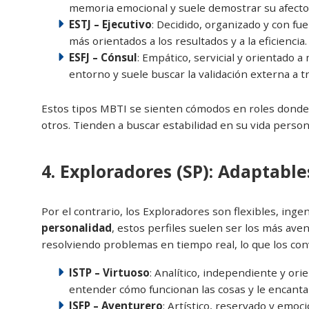
memoria emocional y suele demostrar su afecto 
ESTJ – Ejecutivo
: Decidido, organizado y con fue
más orientados a los resultados y a la eficienci
ESFJ – Cónsul
: Empático, servicial y orientado 
entorno y suele buscar la validación externa a t
Estos tipos MBTI se sienten cómodos en roles donde se
otros. Tienden a buscar estabilidad en su vida person
4. Exploradores (SP): Adaptabl
Por el contrario, los Exploradores son flexibles, ing
personalidad
, estos perfiles suelen ser los más ave
resolviendo problemas en tiempo real, lo que los co
ISTP – Virtuoso
: Analítico, independiente y ori
entender cómo funcionan las cosas y le encanta
ISFP – Aventurero
: Artístico, reservado y emoc