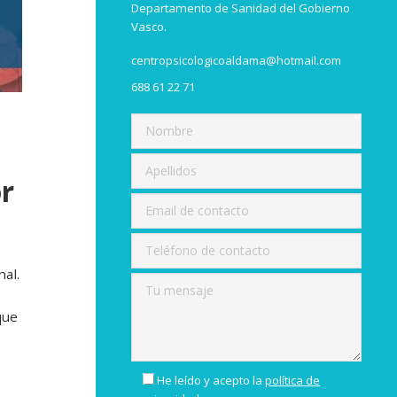
Departamento de Sanidad del Gobierno
Vasco.
centropsicologicoaldama@hotmail.com
688 61 22 71
or
al.
que
He leído y acepto la
política de