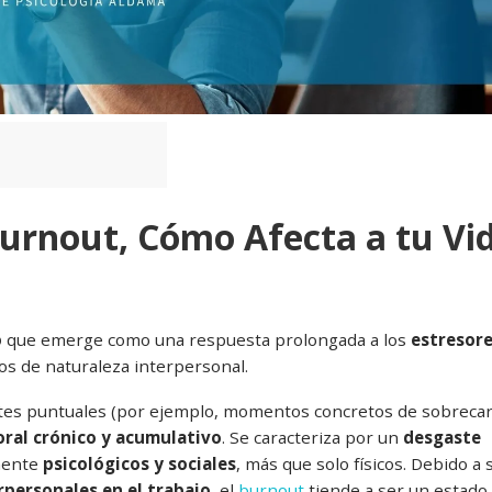
Burnout, Cómo Afecta a tu Vi
o
que emerge como una respuesta prolongada a los
estresor
os de naturaleza interpersonal.
tes puntuales (por ejemplo, momentos concretos de sobreca
oral crónico y acumulativo
. Se caracteriza por un
desgaste
lmente
psicológicos y sociales
, más que solo físicos. Debido a 
rpersonales en el trabajo
, el
burnout
tiende a ser un estado