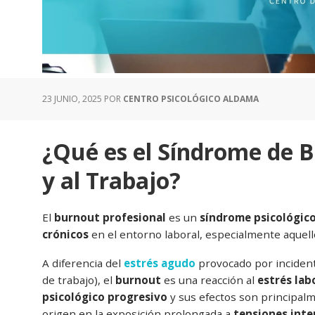
23 JUNIO, 2025
POR
CENTRO PSICOLÓGICO ALDAMA
¿Qué es el Síndrome de 
y al Trabajo?
El
burnout profesional
es un
síndrome psicológic
crónicos
en el entorno laboral, especialmente aquell
A diferencia del
estrés agudo
provocado por inciden
de trabajo), el
burnout
es una reacción al
estrés lab
psicológico progresivo
y sus efectos son principa
origen en la exposición prolongada a
tensiones inte