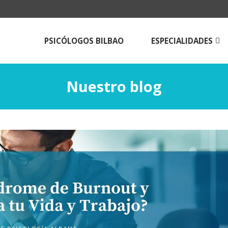
PSICÓLOGOS BILBAO
ESPECIALIDADES
Psicologos para
adolescentes
Nuestro blog
Psicólogos para adulto
Terapia de pareja en B
Técnicas de estudio
Psicología online |Tera
Psicológica a Distancia
Psicólogos Aldama