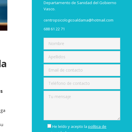
Departamento de Sanidad del Gobierno
Vasco.
centropsicologicoaldama@hotmail.com
688 61 22 71
da
es
rga
su
He leído y acepto la
política de