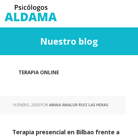
Saltar
Saltar
al
a
contenido
la
principal
barra
lateral
Nuestro blog
principal
TERAPIA ONLINE
16 ENERO, 2026
POR
AMAIA AMALUR RUIZ LAS HERAS
Terapia presencial en Bilbao frente a