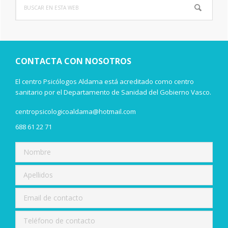
Buscar
Barra
en
lateral
esta
web
principal
CONTACTA CON NOSOTROS
El centro Psicólogos Aldama está acreditado como centro
sanitario por el Departamento de Sanidad del Gobierno Vasco.
centropsicologicoaldama@hotmail.com
688 61 22 71