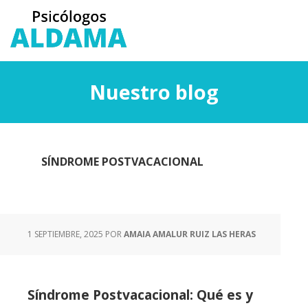
Saltar
Saltar
al
a
contenido
la
principal
barra
lateral
Nuestro blog
principal
SÍNDROME POSTVACACIONAL
1 SEPTIEMBRE, 2025
POR
AMAIA AMALUR RUIZ LAS HERAS
Síndrome Postvacacional: Qué es y