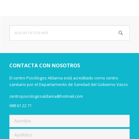
Buscar
Barra
en
lateral
esta
web
principal
CONTACTA CON NOSOTROS
El centro Psicólogos Aldama está acreditado como centro
sanitario por el Departamento de Sanidad del Gobierno Vasco.
centropsicologicoaldama@hotmail.com
688 61 22 71