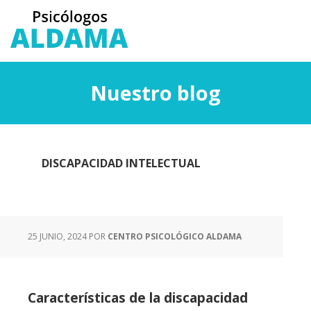
Saltar
Saltar
al
a
contenido
la
principal
barra
lateral
Nuestro blog
principal
DISCAPACIDAD INTELECTUAL
25 JUNIO, 2024
POR
CENTRO PSICOLÓGICO ALDAMA
Características de la discapacidad