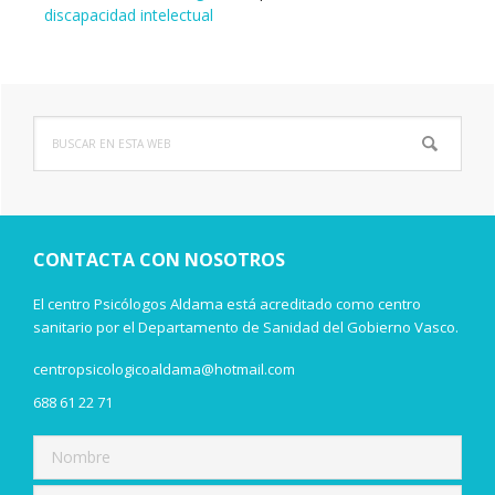
discapacidad intelectual
Buscar
Barra
en
lateral
esta
web
principal
CONTACTA CON NOSOTROS
El centro Psicólogos Aldama está acreditado como centro
sanitario por el Departamento de Sanidad del Gobierno Vasco.
centropsicologicoaldama@hotmail.com
688 61 22 71