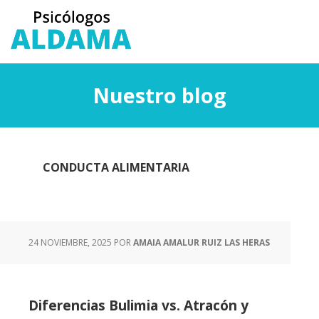
Saltar
Saltar
al
a
contenido
la
principal
barra
lateral
Nuestro blog
principal
CONDUCTA ALIMENTARIA
24 NOVIEMBRE, 2025
POR
AMAIA AMALUR RUIZ LAS HERAS
Diferencias Bulimia vs. Atracón y