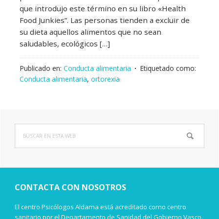
que introdujo este término en su libro «Health
Food Junkies”. Las personas tienden a excluir de
su dieta aquellos alimentos que no sean
saludables, ecológicos […]
Publicado en:
Conducta alimentaria
Etiquetado como:
Conducta alimentaria
,
ortorexia
Buscar
Barra
en
lateral
esta
web
principal
CONTACTA CON NOSOTROS
El centro Psicólogos Aldama está acreditado como centro
sanitario por el Departamento de Sanidad del Gobierno Vasco.