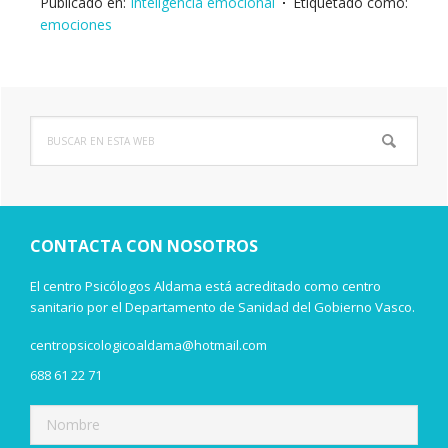
Publicado en:
Inteligencia emocional
Etiquetado como:
emociones
Buscar
Barra
en
lateral
esta
web
principal
CONTACTA CON NOSOTROS
El centro Psicólogos Aldama está acreditado como centro
sanitario por el Departamento de Sanidad del Gobierno Vasco.
centropsicologicoaldama@hotmail.com
688 61 22 71