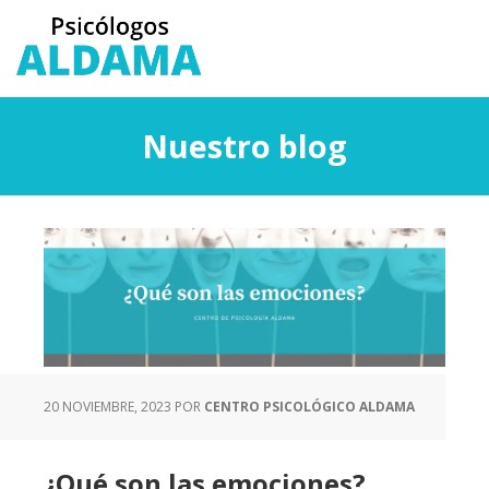
Saltar
Saltar
al
a
contenido
la
principal
barra
lateral
Nuestro blog
principal
20 NOVIEMBRE, 2023
POR
CENTRO PSICOLÓGICO ALDAMA
¿Qué son las emociones?