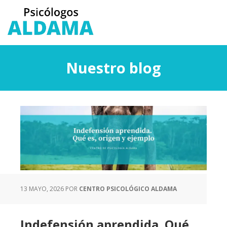
Saltar
Saltar
al
a
contenido
la
principal
barra
lateral
Nuestro blog
principal
13 MAYO, 2026
POR
CENTRO PSICOLÓGICO ALDAMA
Indefensión aprendida. Qué