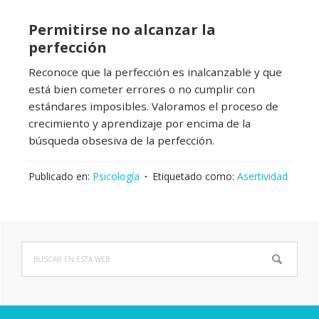
Permitirse no alcanzar la
perfección
Reconoce que la perfección es inalcanzable y que
está bien cometer errores o no cumplir con
estándares imposibles. Valoramos el proceso de
crecimiento y aprendizaje por encima de la
búsqueda obsesiva de la perfección.
Publicado en:
Psicología
Etiquetado como:
Asertividad
Buscar
Barra
en
lateral
esta
web
principal