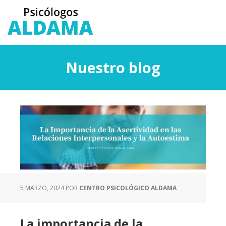
Saltar
Saltar
al
a
contenido
la
principal
barra
lateral
Nuestro blog
principal
5 MARZO, 2024
POR
CENTRO PSICOLÓGICO ALDAMA
La importancia de la