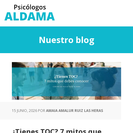
Saltar
Saltar
al
a
contenido
la
principal
barra
lateral
Nuestro blog
principal
15 JUNIO, 2026
POR
AMAIA AMALUR RUIZ LAS HERAS
¿Tienes TOC? 7 mitos que