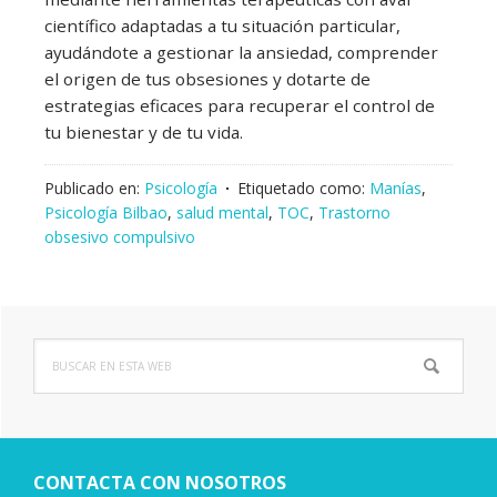
científico adaptadas a tu situación particular,
ayudándote a gestionar la ansiedad, comprender
el origen de tus obsesiones y dotarte de
estrategias eficaces para recuperar el control de
tu bienestar y de tu vida.
Publicado en:
Psicología
Etiquetado como:
Manías
,
Psicología Bilbao
,
salud mental
,
TOC
,
Trastorno
obsesivo compulsivo
Buscar
Barra
en
lateral
esta
web
principal
CONTACTA CON NOSOTROS