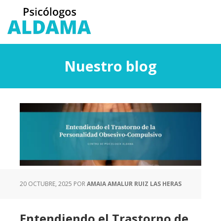
Saltar
Saltar
al
a
contenido
la
principal
barra
lateral
Nuestro blog
principal
20 OCTUBRE, 2025
POR
AMAIA AMALUR RUIZ LAS HERAS
Entendiendo el Trastorno de