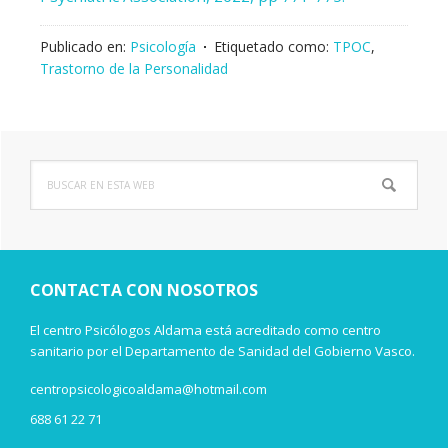
Publicado en:
Psicología
Etiquetado como:
TPOC
,
Trastorno de la Personalidad
Buscar
Barra
en
lateral
esta
web
principal
CONTACTA CON NOSOTROS
El centro Psicólogos Aldama está acreditado como centro
sanitario por el Departamento de Sanidad del Gobierno Vasco.
centropsicologicoaldama@hotmail.com
688 61 22 71