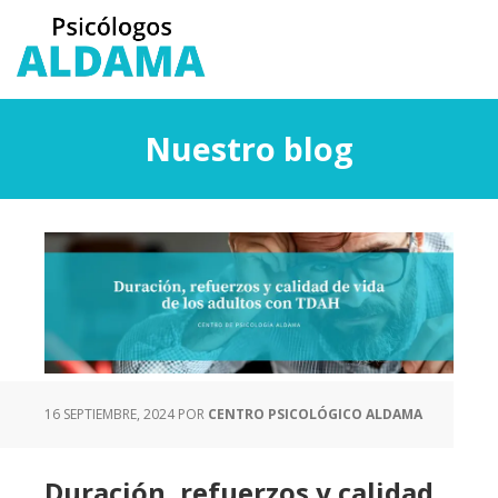
Saltar
Saltar
al
a
contenido
la
principal
barra
lateral
Nuestro blog
principal
16 SEPTIEMBRE, 2024
POR
CENTRO PSICOLÓGICO ALDAMA
Duración, refuerzos y calidad