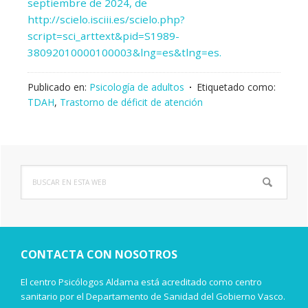
septiembre de 2024, de
http://scielo.isciii.es/scielo.php?
script=sci_arttext&pid=S1989-
38092010000100003&lng=es&tlng=es.
Publicado en:
Psicología de adultos
Etiquetado como:
TDAH
,
Trastorno de déficit de atención
Buscar
Barra
en
lateral
esta
web
principal
CONTACTA CON NOSOTROS
El centro Psicólogos Aldama está acreditado como centro
sanitario por el Departamento de Sanidad del Gobierno Vasco.