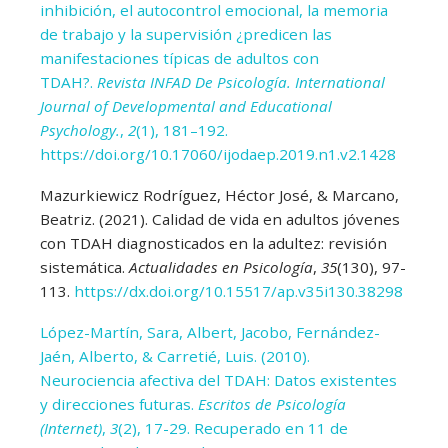
inhibición, el autocontrol emocional, la memoria
de trabajo y la supervisión ¿predicen las
manifestaciones típicas de adultos con
TDAH?.
Revista INFAD De Psicología. International
Journal of Developmental and Educational
Psychology.
,
2
(1), 181–192.
https://doi.org/10.17060/ijodaep.2019.n1.v2.1428
Mazurkiewicz Rodríguez, Héctor José, & Marcano,
Beatriz. (2021). Calidad de vida en adultos jóvenes
con TDAH diagnosticados en la adultez: revisión
sistemática.
Actualidades en Psicología
,
35
(130), 97-
113.
https://dx.doi.org/10.15517/ap.v35i130.38298
López-Martín, Sara, Albert, Jacobo, Fernández-
Jaén, Alberto, & Carretié, Luis. (2010).
Neurociencia afectiva del TDAH: Datos existentes
y direcciones futuras.
Escritos de Psicología
(Internet)
,
3
(2), 17-29. Recuperado en 11 de