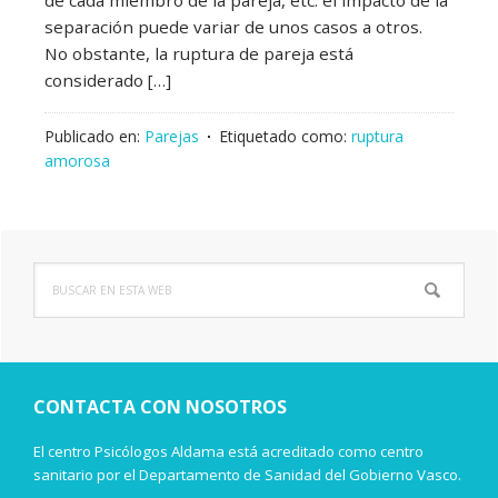
separación puede variar de unos casos a otros.
No obstante, la ruptura de pareja está
considerado […]
Publicado en:
Parejas
Etiquetado como:
ruptura
amorosa
Buscar
Barra
en
lateral
esta
web
principal
CONTACTA CON NOSOTROS
El centro Psicólogos Aldama está acreditado como centro
sanitario por el Departamento de Sanidad del Gobierno Vasco.