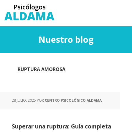
Saltar
Saltar
al
a
contenido
la
principal
barra
lateral
Nuestro blog
principal
RUPTURA AMOROSA
28 JULIO, 2025
POR
CENTRO PSICOLÓGICO ALDAMA
Superar una ruptura: Guía completa