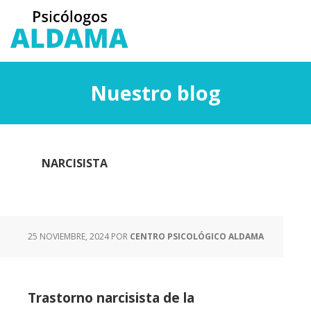
Saltar
Saltar
al
a
contenido
la
principal
barra
lateral
Nuestro blog
principal
NARCISISTA
25 NOVIEMBRE, 2024
POR
CENTRO PSICOLÓGICO ALDAMA
Trastorno narcisista de la