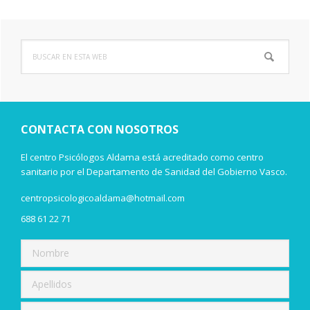
Buscar
Barra
en
lateral
esta
web
principal
CONTACTA CON NOSOTROS
El centro Psicólogos Aldama está acreditado como centro
sanitario por el Departamento de Sanidad del Gobierno Vasco.
centropsicologicoaldama@hotmail.com
688 61 22 71