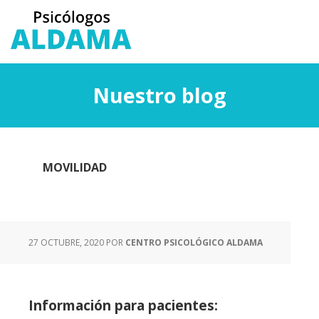
Saltar
Saltar
al
a
contenido
la
principal
barra
lateral
Nuestro blog
principal
MOVILIDAD
27 OCTUBRE, 2020
POR
CENTRO PSICOLÓGICO ALDAMA
Información para pacientes: