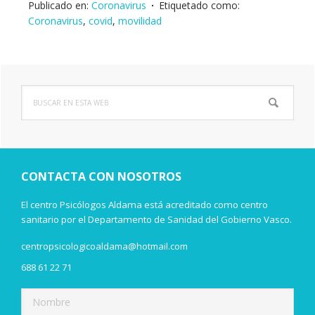
Publicado en:
Coronavirus
Etiquetado como:
Coronavirus
,
covid
,
movilidad
Buscar
Barra
en
lateral
esta
web
principal
CONTACTA CON NOSOTROS
El centro Psicólogos Aldama está acreditado como centro
sanitario por el Departamento de Sanidad del Gobierno Vasco.
centropsicologicoaldama@hotmail.com
688 61 22 71