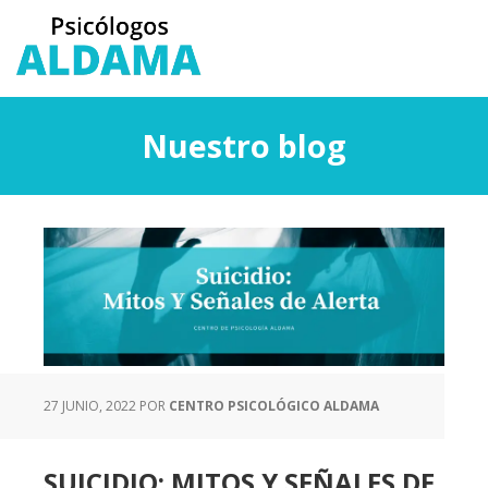
Saltar
Saltar
al
a
contenido
la
principal
barra
lateral
Nuestro blog
principal
27 JUNIO, 2022
POR
CENTRO PSICOLÓGICO ALDAMA
SUICIDIO: MITOS Y SEÑALES DE