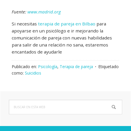
Fuente:
www.madrid.org
Si necesitas
terapia de pareja en Bilbao
para
apoyarse en un psicólogo e ir mejorando la
comunicación de pareja con nuevas habilidades
para salir de una relación no sana, estaremos
encantados de ayudarle
Publicado en:
Psicología
,
Terapia de pareja
Etiquetado
como:
Suicidios
Buscar
Barra
en
lateral
esta
web
principal