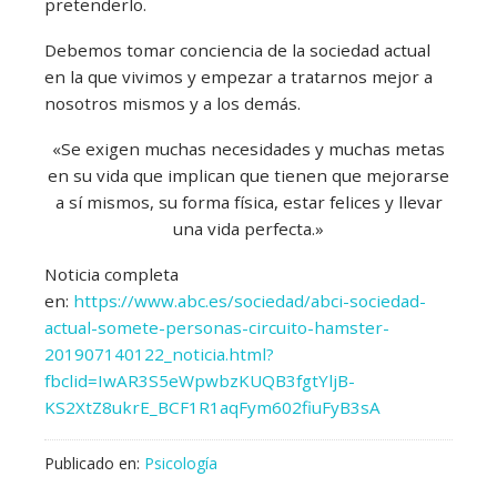
pretenderlo.
Debemos tomar conciencia de la sociedad actual
en la que vivimos y empezar a tratarnos mejor a
nosotros mismos y a los demás.
«Se exigen muchas necesidades y muchas metas
en su vida que implican que tienen que mejorarse
a sí mismos, su forma física, estar felices y llevar
una vida perfecta.»
Noticia completa
en:
https://www.abc.es/sociedad/abci-sociedad-
actual-somete-personas-circuito-hamster-
201907140122_noticia.html?
fbclid=IwAR3S5eWpwbzKUQB3fgtYljB-
KS2XtZ8ukrE_BCF1R1aqFym602fiuFyB3sA
Publicado en:
Psicología