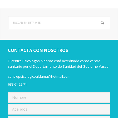
Buscar
Barra
en
lateral
esta
web
principal
CONTACTA CON NOSOTROS
El centro Psicólogos Aldama está acreditado como centro
sanitario por el Departamento de Sanidad del Gobierno Vasco.
centropsicologicoaldama@hotmail.com
688 61 22 71