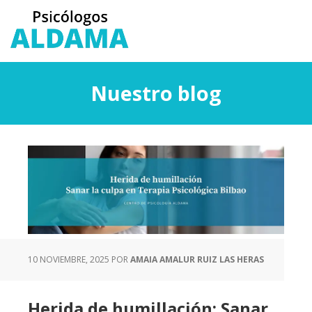
Saltar
Saltar
al
a
contenido
la
principal
barra
lateral
Nuestro blog
principal
10 NOVIEMBRE, 2025
POR
AMAIA AMALUR RUIZ LAS HERAS
Herida de humillación: Sanar