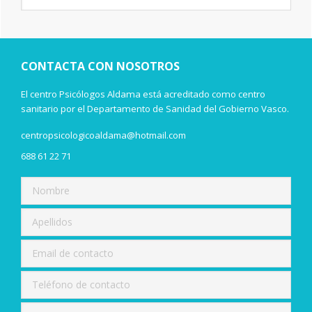
lateral
esta
web
principal
CONTACTA CON NOSOTROS
El centro Psicólogos Aldama está acreditado como centro
sanitario por el Departamento de Sanidad del Gobierno Vasco.
centropsicologicoaldama@hotmail.com
688 61 22 71