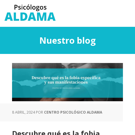
Saltar
Saltar
al
a
contenido
la
principal
barra
lateral
Nuestro blog
principal
8 ABRIL, 2024
POR
CENTRO PSICOLÓGICO ALDAMA
Descubre qué es la fobia