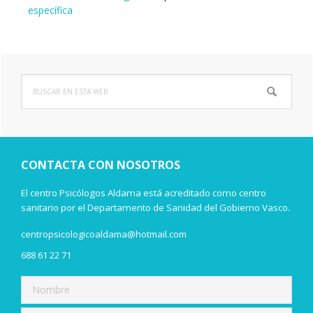
específica
Buscar
Barra
en
lateral
esta
web
principal
CONTACTA CON NOSOTROS
El centro Psicólogos Aldama está acreditado como centro
sanitario por el Departamento de Sanidad del Gobierno Vasco.
centropsicologicoaldama@hotmail.com
688 61 22 71