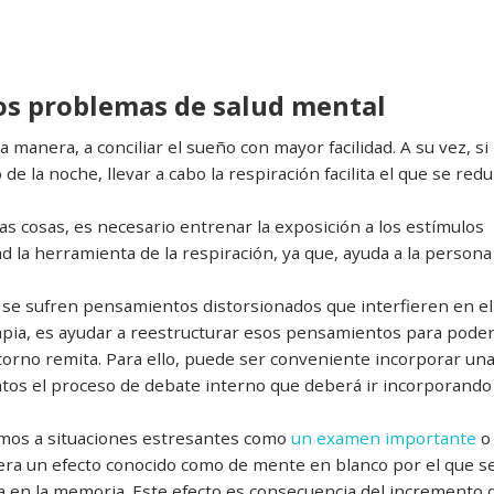
os problemas de salud mental
a manera, a conciliar el sueño con mayor facilidad. A su vez, si 
e la noche, llevar a cabo la respiración facilita el que se red
s cosas, es necesario entrenar la exposición a los estímulos
dad la herramienta de la respiración, ya que, ayuda a la persona
se sufren pensamientos distorsionados que interfieren en el
rapia, es ayudar a reestructurar esos pensamientos para pode
storno remita. Para ello, puede ser conveniente incorporar un
tos el proceso de debate interno que deberá ir incorporando
mos a situaciones estresantes como
un examen importante
o
nera un efecto conocido como de mente en blanco por el que s
da en la memoria. Este efecto es consecuencia del incremento 