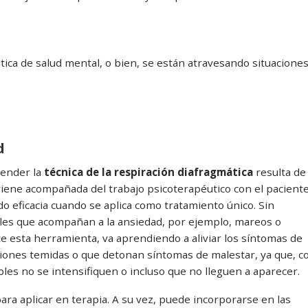
tica de salud mental, o bien, se están atravesando situacione
d
render la
técnica de la respiración diafragmática
resulta de
a viene acompañada del trabajo psicoterapéutico con el paciente
do eficacia cuando se aplica como tratamiento único. Sin
les que acompañan a la ansiedad, por ejemplo, mareos o
 esta herramienta, va aprendiendo a aliviar los síntomas de
ciones temidas o que detonan síntomas de malestar, ya que, c
bles no se intensifiquen o incluso que no lleguen a aparecer.
ara aplicar en terapia. A su vez, puede incorporarse en las