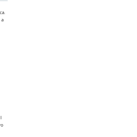
ca.
 a
l
vo