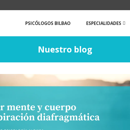
PSICÓLOGOS BILBAO
ESPECIALIDADES
Psicologos para
adolescentes
Nuestro blog
Psicólogos para adulto
Terapia de pareja en B
Técnicas de estudio
Psicología online |Tera
Psicológica a Distancia
Psicólogos Aldama