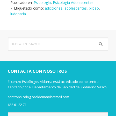
Publicado en:
Psicología
,
Psicología Adolescentes
Etiquetado como:
adicciones
,
adolescentes
,
bilbao
,
ludopatía
Buscar
Barra
en
lateral
esta
web
principal
CONTACTA CON NOSOTROS
El centro Psicólogos Aldama está acreditado como centro
sanitario por el Departamento de Sanidad del Gobierno Vasco.
centropsicologicoaldama@hotmail.com
688 61 22 71