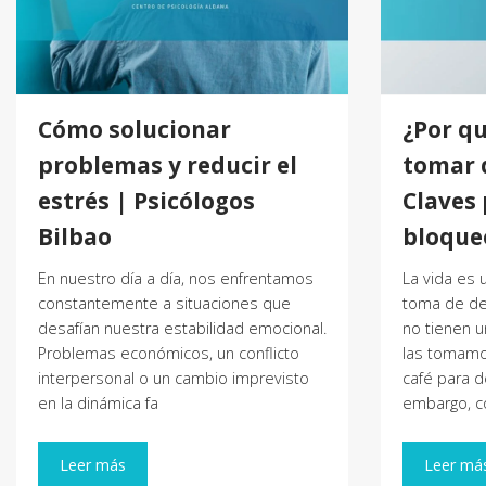
Cómo solucionar
¿Por q
problemas y reducir el
tomar 
estrés | Psicólogos
Claves 
Bilbao
bloque
En nuestro día a día, nos enfrentamos
La vida es
constantemente a situaciones que
toma de dec
desafían nuestra estabilidad emocional.
no tienen un
Problemas económicos, un conflicto
las tomamo
interpersonal o un cambio imprevisto
café para d
en la dinámica fa
embargo, c
Leer más
Leer má