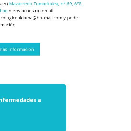
os en
Mazarredo Zumarkalea, n° 69, 6°E,
lbao
o enviarnos un email
icologicoaldama@hotmail.com y pedir
rmación.
más información
 enfermedades a