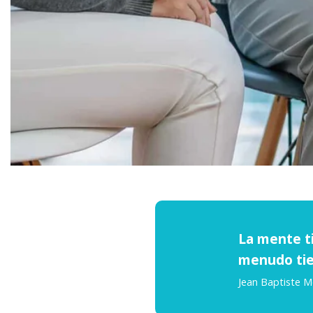
La mente ti
menudo tien
Jean Baptiste M