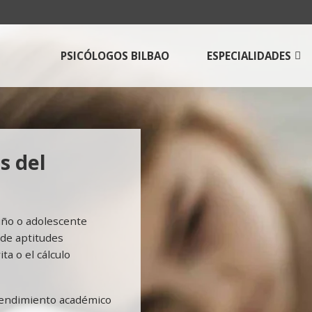
PSICÓLOGOS BILBAO
ESPECIALIDADES
Psicologos para
adolescentes
Psicólogos para adulto
Terapia de pareja en B
s del
Técnicas de estudio
Psicología online |Tera
Psicológica a Distancia
niño o adolescente
Psicólogos Aldama
 de aptitudes
ta o el cálculo
 rendimiento académico