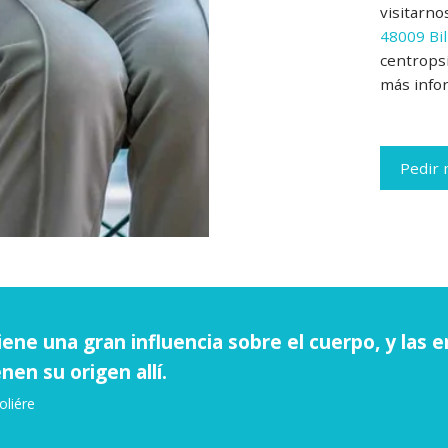
visitarn
48009
Bi
centrops
más info
Pedir 
ene una gran influencia sobre el cuerpo, y las
en su origen allí.
oliére