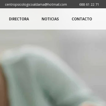
centropsicologicoaldama@hotmail.com
688 61 22 71
DIRECTORA
NOTICIAS
CONTACTO
s
ilbao
pia
 –