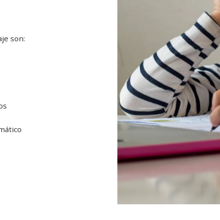
je son:
os
mático