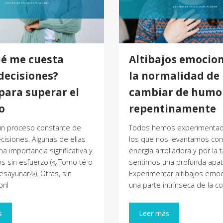
ué me cuesta
Altibajos emocion
decisiones?
la normalidad de
para superar el
cambiar de humo
o
repentinamente
 un proceso constante de
Todos hemos experimentad
isiones. Algunas de ellas
los que nos levantamos con
a importancia significativa y
energía arrolladora y por la 
s sin esfuerzo («¿Tomo té o
sentimos una profunda apatí
esayunar?»). Otras, sin
Experimentar altibajos emo
onl
una parte intrínseca de la c
s
Leer más