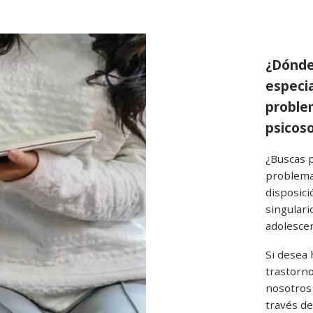
¿Dónde
especia
proble
psicos
¿Buscas p
problema
disposici
singulari
adolescen
Si desea 
trastorn
nosotros
través de