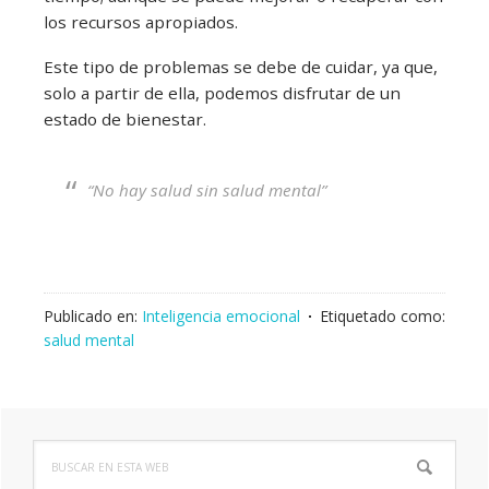
los recursos apropiados.
Este tipo de problemas se debe de cuidar, ya que,
solo a partir de ella, podemos disfrutar de un
estado de bienestar.
“No hay salud sin salud mental”
Publicado en:
Inteligencia emocional
Etiquetado como:
salud mental
Buscar
Barra
en