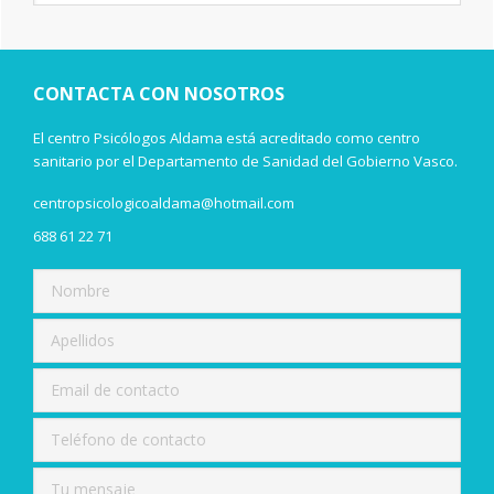
lateral
esta
web
principal
CONTACTA CON NOSOTROS
El centro Psicólogos Aldama está acreditado como centro
sanitario por el Departamento de Sanidad del Gobierno Vasco.
centropsicologicoaldama@hotmail.com
688 61 22 71