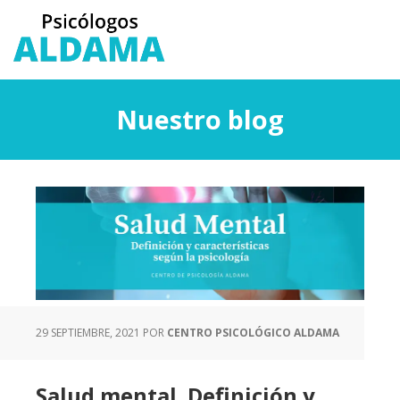
Saltar
Saltar
al
a
contenido
la
principal
barra
lateral
Nuestro blog
principal
29 SEPTIEMBRE, 2021
POR
CENTRO PSICOLÓGICO ALDAMA
Salud mental. Definición y