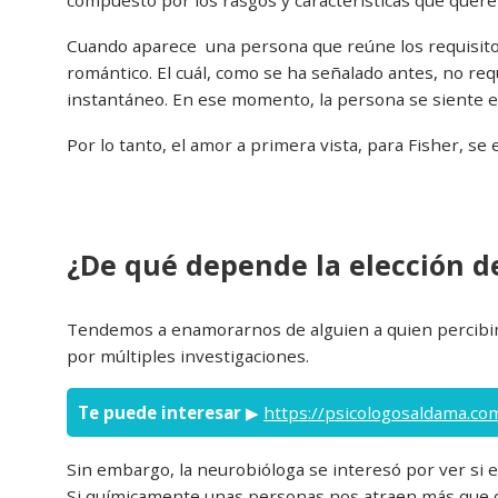
compuesto por los rasgos y características que quer
Cuando aparece una persona que reúne los requisitos
romántico. El cuál, como se ha señalado antes, no re
instantáneo. En ese momento, la persona se siente 
Por lo tanto, el amor a primera vista, para Fisher, se 
¿De qué depende la elección d
Tendemos a enamorarnos de alguien a quien percibimo
por múltiples investigaciones.
Te puede interesar
▶
https://psicologosaldama.co
Sin embargo, la neurobióloga se interesó por ver si e
Si químicamente unas personas nos atraen más que o