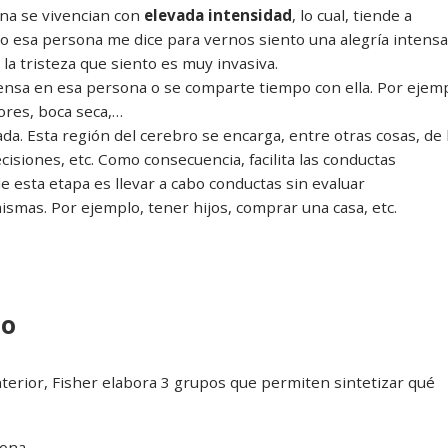
ona se vivencian con
elevada intensidad
, lo cual, tiende a
o esa persona me dice para vernos siento una alegría intensa
la tristeza que siento es muy invasiva.
nsa en esa persona o se comparte tiempo con ella. Por ejemp
ores, boca seca,…
ada. Esta región del cerebro se encarga, entre otras cosas, de 
ecisiones, etc. Como consecuencia, facilita las conductas
 de esta etapa es llevar a cabo conductas sin evaluar
smas. Por ejemplo, tener hijos, comprar una casa, etc.
co
nterior, Fisher elabora 3 grupos que permiten sintetizar qué
ona.