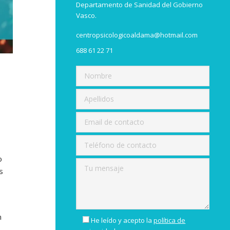
Departamento de Sanidad del Gobierno
Vasco.
centropsicologicoaldama@hotmail.com
688 61 22 71
o
s
n
He leído y acepto la
política de