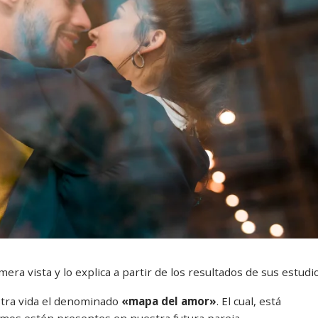
era vista y lo explica a partir de los resultados de sus estudio
stra vida el denominado
«mapa del amor»
. El cual, está