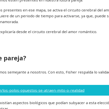
emos estén presentes en nuestra futura pareja.
 presentes en ese mapa, se activa el circuito cerebral del a
quiere de un periodo de tiempo para activarse, ya que, puede 
enamorada.
explicaría desde el circuito cerebral del amor romántico.
e pareja?
s semejante a nosotros. Con esto, Fisher respalda lo valida
m/los-polos-opuestos-se-atraen-mito-o-realidad
xistían aspectos biológicos que podían subyacer a esta elecció
tras.