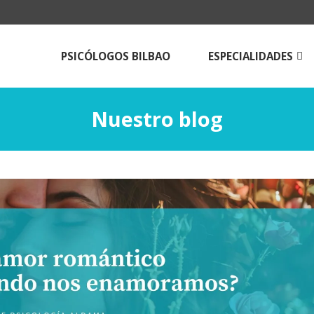
PSICÓLOGOS BILBAO
ESPECIALIDADES
Psicologos para
adolescentes
Nuestro blog
Psicólogos para adulto
Terapia de pareja en B
Técnicas de estudio
Psicología online |Tera
Psicológica a Distancia
Psicólogos Aldama