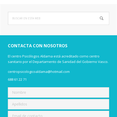
Buscar
Barra
en
lateral
esta
web
principal
CONTACTA CON NOSOTROS
El centro Psicólogos Aldama está acreditado como centro
sanitario por el Departamento de Sanidad del Gobierno Vasco.
centropsicologicoaldama@hotmail.com
688 61 22 71