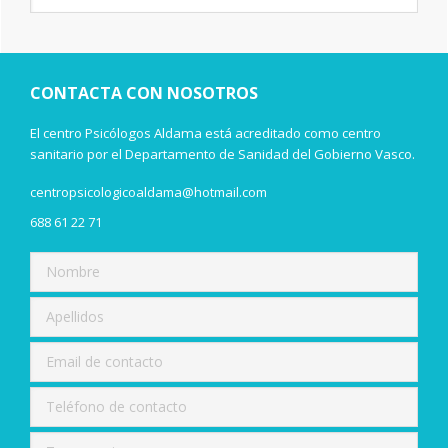
lateral
esta
web
principal
CONTACTA CON NOSOTROS
El centro Psicólogos Aldama está acreditado como centro
sanitario por el Departamento de Sanidad del Gobierno Vasco.
centropsicologicoaldama@hotmail.com
688 61 22 71